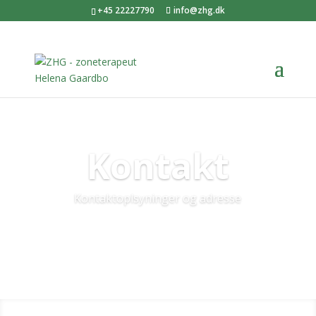
+45 22227790
info@zhg.dk
Kontakt
Kontaktoplsyninger og adresse