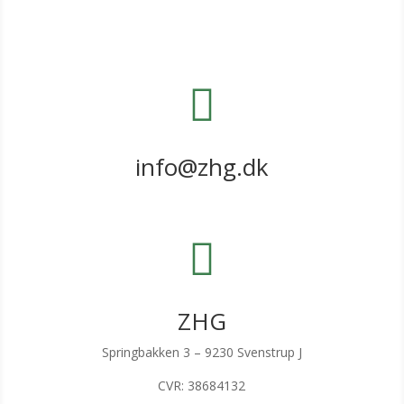

info@zhg.dk

ZHG
Springbakken 3 – 9230 Svenstrup J
CVR: 38684132